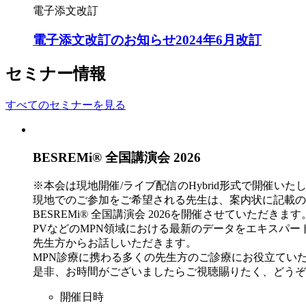
電子添文改訂
電子添文改訂のお知らせ2024年6月改訂
セミナー情報
すべてのセミナーを見る
BESREMi® 全国講演会 2026
※本会は現地開催/ライブ配信のHybrid形式で開催いた
現地でのご参加をご希望される先生は、案内状に記載の
BESREMi® 全国講演会 2026を開催させていただきます
PVなどのMPN領域における最新のデータをエキスパ
先生方からお話しいただきます。
MPN診療に携わる多くの先生方のご診療にお役立てい
是非、お時間がございましたらご視聴賜りたく、どうぞ
開催日時