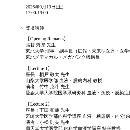
2026年9月19日(土)
17:00-19:00
登壇講師
【Opening Remarks】
張替 秀郎 先生
東北大学 理事・副学長（広報・未来型医療・医学
東北メディカル・メガバンク機構長
【Lecture 1】
座長：桐戸 敬太 先生
山梨大学医学部 血液・腫瘍内科 教授
演者：竹中 克斗 先生
愛媛大学大学院医学系研究科 血液・免疫・感染症
【Lecture 2】
座長：下田 和哉 先生
宮崎大学医学部内科学講座 血液・糖尿病・内分泌
演者：小松 則夫 先生
順天堂大学医学部 内科学血液学講座 特任教授